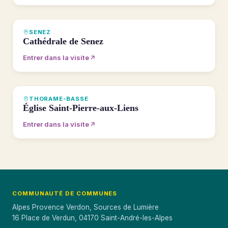
VISITE 360°
SENEZ
Cathédrale de Senez
Entrer dans la visite
VISITE 360°
THORAME-BASSE
Église Saint-Pierre-aux-Liens
Entrer dans la visite
COMMUNAUTÉ DE COMMUNES
Alpes Provence Verdon, Sources de Lumière
16 Place de Verdun, 04170 Saint-André-les-Alpes