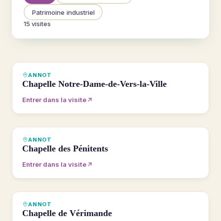
Patrimoine industriel
15 visites
VISITE 360°
ANNOT
Chapelle Notre-Dame-de-Vers-la-Ville
Entrer dans la visite
VISITE 360°
ANNOT
Chapelle des Pénitents
Entrer dans la visite
VISITE 360°
ANNOT
Chapelle de Vérimande