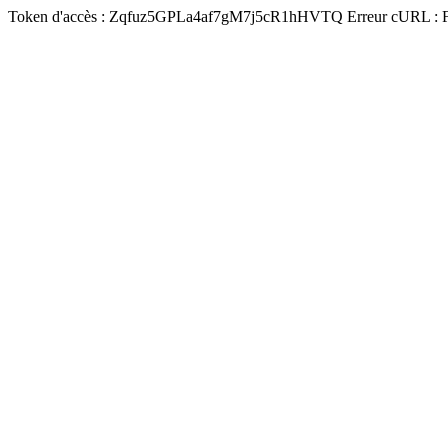
Token d'accès : Zqfuz5GPLa4af7gM7j5cR1hHVTQ Erreur cURL : Failed